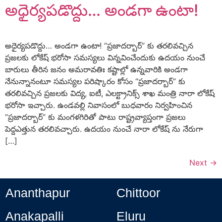
అధైర్యపడొద్దు… అండగా ఉంటా!
అధైర్యపడొద్దు… అండగా ఉంటా! “ప్రజాదర్బార్” కు తరలివచ్చిన
ప్రజలకు లోకేష్ భరోసా సమస్యలు విన్నవించేందుకు ఉదయం నుంచే
బారులు తీరిన జనం అమరావతిః కష్టాల్లో ఉన్నవారికి అండగా
నేనున్నానంటూ సమస్యల పరిష్కారం కోసం “ప్రజాదర్బార్” కు
తరలివచ్చిన ప్రజలకు విద్య, ఐటీ, ఎలక్ట్రానిక్స్ శాఖ మంత్రి నారా లోకేష్
భరోసా ఇచ్చారు. ఉండవల్లి నివాసంలో బుధవారం నిర్వహించిన
“ప్రజాదర్బార్” కు మంగళగిరితో పాటు రాష్ట్రవ్యాప్తంగా ప్రజలు
పెద్దఎత్తున తరలివచ్చారు. ఉదయం నుంచే నారా లోకేష్ ను నేరుగా
[…]
Next
→
Ananthapur
Chittoor
Anakapalli
Eluru