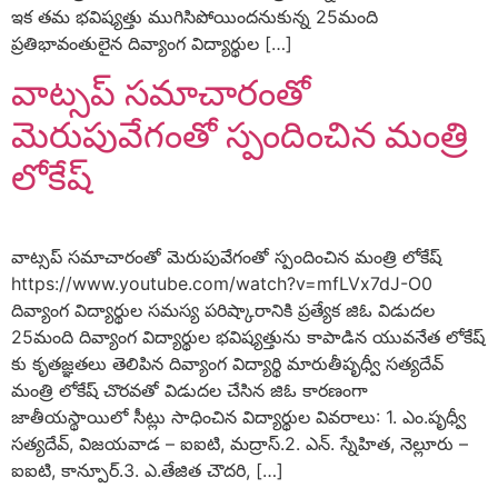
ఇక తమ భవిష్యత్తు ముగిసిపోయిందనుకున్న 25మంది
ప్రతిభావంతులైన దివ్యాంగ విద్యార్థుల […]
వాట్సప్ సమాచారంతో
మెరుపువేగంతో స్పందించిన మంత్రి
లోకేష్
వాట్సప్ సమాచారంతో మెరుపువేగంతో స్పందించిన మంత్రి లోకేష్
https://www.youtube.com/watch?v=mfLVx7dJ-O0
దివ్యాంగ విద్యార్థుల సమస్య పరిష్కారానికి ప్రత్యేక జిఓ విడుదల
25మంది దివ్యాంగ విద్యార్థుల భవిష్యత్తును కాపాడిన యువనేత లోకేష్
కు కృతజ్ఞతలు తెలిపిన దివ్యాంగ విద్యార్థి మారుతీపృధ్వీ సత్యదేవ్
మంత్రి లోకేష్ చొరవతో విడుదల చేసిన జిఓ కారణంగా
జాతీయస్థాయిలో సీట్లు సాధించిన విద్యార్థుల వివరాలు: 1. ఎం.పృధ్వీ
సత్యదేవ్, విజయవాడ – ఐఐటి, మద్రాస్.2. ఎన్. స్నేహిత, నెల్లూరు –
ఐఐటి, కాన్పూర్.3. ఎ.తేజిత చౌదరి, […]