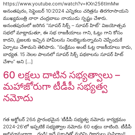
https://www.youtube.com/watch?v=KXn256tImMw
అనంతపురం, సెప్టెంబర్ 10:2024 ఎన్నికలు చరిత్రను తిరగరాసాయని
ముఖ్యమంత్రి నారా చంద్రబాబు నాయుడు స్పష్టం చేశారు.
అనంతపురంలో జరిగిన “సూపర్ సిక్స్ – సూపర్ హిట్” విజయోత్సవ
సభలో మాట్లాడుతూ, ఈ సభ రాజకీయాలు గాని, ఓట్లు గాని కోసం
కాదని, ప్రజలకు ఇచ్చిన హామీలను నిలబెట్టుకున్నామని చెప్పేందుకే
ఏర్పాటు చేశామని తెలిపారు. “సంక్షేమం అంటే ఓట్ల రాజకీయాలు కాదు,
బాధ్యత. 15 నెలల పాలనలో సూపర్ సిక్స్ పథకాలను సూపర్ హిట్
చేశాం” అని […]
60 లక్షలు దాటిన సభ్యత్వాలు –
మహాజోరుగా టీడీపీ సభ్యత్వ
నమోదు
గత అక్టోబర్ 26న ప్రారంభమైన ‘టీడీపీ సభ్యత్వ నమోదు కార్యక్రమం
2024-26’లో ఇప్పటికే సభ్యత్వాల నమోదు 60 లక్షలు దాటింది. టీడీపీ
అభిమానులారా… రండి! ఇదే స్ఫూర్తితో మరిన్ని రికార్డులు సృష్టిద్దాం!!