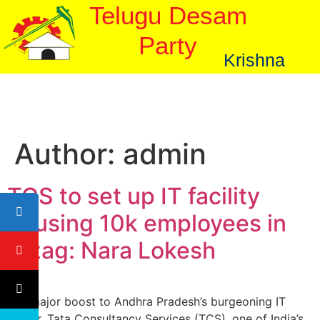
Telugu Desam
Party
Krishna
Author:
admin
TCS to set up IT facility
housing 10k employees in
Vizag: Nara Lokesh
In a major boost to Andhra Pradesh’s burgeoning IT
sector, Tata Consultancy Services (TCS), one of India’s