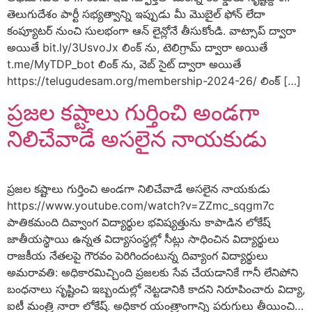
తెలుగుదేశం పార్టీ సభ్యత్వాన్ని ఇప్పుడు మీ మొబైల్ ఫోన్ లేదా
కంప్యూటర్ నుంచి సులభంగా ఆన్ లైన్లోనే తీసుకోండి. వాట్సాప్ ద్వారా
అయితే bit.ly/3UsvoJx లింక్ ను, టెలిగ్రామ్ ద్వారా అయితే
t.me/MyTDP_bot లింక్ ను, వెబ్ సైట్ ద్వారా అయితే
https://telugudesam.org/membership-2024-26/ లింక్ […]
ప్రజల కష్టాలు గుర్తించి అండగా
నిలిచేవాడే అసలైన నాయకుడు
ప్రజల కష్టాలు గుర్తించి అండగా నిలిచేవాడే అసలైన నాయకుడు
https://www.youtube.com/watch?v=ZZmc_sqgm7c
పాతికమంది దివ్వాంగ విద్యార్థుల భవిష్యత్తును కాపాడిన లోకేష్
జాతీయస్థాయి ఉన్నత విద్యాసంస్థల్లో సీట్లు సాధించిన విద్యార్థులు
రాజకీయ నేతలపై గౌరవం పెరిగిందంటున్న దివ్యాంగ విద్యార్థులు
అమరావతి: అధికారమిచ్చింది ప్రజలకు సేవ చేయడానికే గానీ లేనిపోని
బంధనాలు సృష్టించి ఇబ్బందుల్లో నెట్టడానికి కాదని నిరూపించారు విద్యా,
ఐటీ మంత్రి నారా లోకేష్. అధికార యంత్రాంగాన్ని పరుగులు తీయించి…