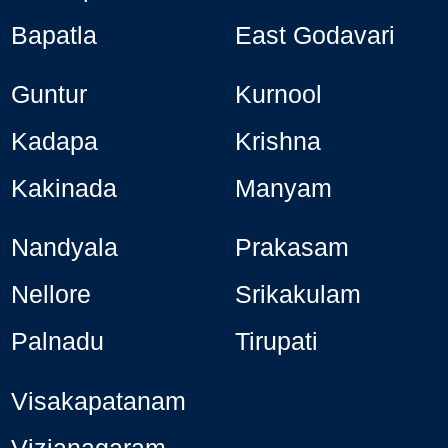
Bapatla
East Godavari
Guntur
Kurnool
Kadapa
Krishna
Kakinada
Manyam
Nandyala
Prakasam
Nellore
Srikakulam
Palnadu
Tirupati
Visakapatanam
Vizianagaram