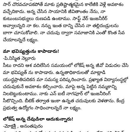
సార్ చొరవచూపకపోతే మాకు ప్రతిష్టాత్మకమైన కాలేజీకి వెళ్లే అవకాశం
వచ్చేదికాదు. అన్న చేసిన సాయానికి జీవితాంతం నేను, నా
కుటుంబసభ్యులు రుణపడి ఉంటాము. సాఫ్ట్ వేర్ ఇంజనీరీర్
అవ్వాలన్నది నా కల. నన్ను ఇంత దాన్ని చేసిన నా తల్లిదండ్రులను
బాగా చూసుకోవాలి. నా చదువు ద్వారా సమాజానికి ఎంతో కొంత సేవ
చేయాలన్నదే లక్ష్యం.
మా భవిష్యత్తును కాపాడారు!
-పి.నిస్మిత నెల్లూరు
సీటు రాదని ఆశ వదిలేసిన సమయంలో లోకేష్ అన్న జీవో విడుదల చేసి
మా భవిష్యత్ ను కాపాడారు. ఉన్నతాధికారులతో మాట్లాడి
యుద్ధప్రాతిపదికన మా సమస్య పరిష్కరించారు. ప్రఖ్యాత విద్యాసంస్థల్లో
చదువుకునే అవకాశం కల్పించారు. మాపై అన్న పెట్టిన నమ్మకాన్ని
నిలబెట్టుకుంటాము. నాకు ఎన్ ఐటీ నాగపూర్ లో ఇంజనీరింగ్
సీటొచ్చింది. బీటెక్ తర్వాత ఇంకా ఉన్నత చదువులకు వెళతాను. కేంద్ర
ప్రభుత్వ ఉద్యోగం సాధించాలన్నదే నా లక్ష్యం.
లోకేష్ అన్న దేవుడిలా ఆదుకున్నారు!
-మోక్షశ్రీ , అనంతపురం