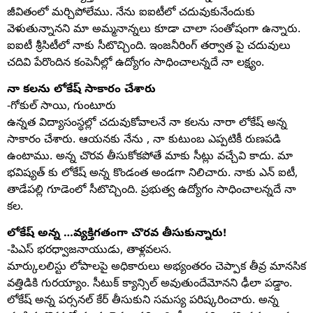
జీవితంలో మర్చిపోలేము. నేను ఐఐటీలో చదువుకునేందుకు
వెళుతున్నానని మా అమ్మనాన్నలు కూడా చాలా సంతోషంగా ఉన్నారు.
ఐఐటీ శ్రీసిటీలో నాకు సీటొచ్చింది. ఇంజనీరింగ్ తర్వాత పై చదువులు
చదివి పేరొందిన కంపెనీల్లో ఉద్యోగం సాధించాలన్నదే నా లక్ష్యం.
నా కలను లోకేష్ సాకారం చేశారు
-గోకుల్ సాయి, గుంటూరు
ఉన్నత విద్యాసంస్థల్లో చదువుకోవాలనే నా కలను నారా లోకేష్ అన్న
సాకారం చేశారు. ఆయనకు నేను , నా కుటుంబ ఎప్పటికీ రుణపడి
ఉంటాము. అన్న చొరవ తీసుకోకపోతే మాకు సీట్లు వచ్చేవి కాదు. మా
భవిష్యత్ కు లోకేష్ అన్న కొండంత అండగా నిలిచారు. నాకు ఎన్ ఐటీ,
తాడేపల్లి గూడెంలో సీటొచ్చింది. ప్రభుత్వ ఉద్యోగం సాధించాలన్నదే నా
కల.
లోకేష్ అన్న …వ్యక్తిగతంగా చొరవ తీసుకున్నారు!
-పిఎస్ భరధ్వాజనాయుడు, తాళ్లవలస.
మార్కులలిస్టు లోపాలపై అధికారులు అభ్యంతరం చెప్పాక తీవ్ర మానసిక
వత్తిడికి గురయ్యాం. సీటుక్ క్యాన్సిల్ అవుతుందేమోనని ఢీలా పడ్డాం.
లోకేష్ అన్న పర్సనల్ కేర్ తీసుకుని సమస్య పరిష్కరించారు. అన్న