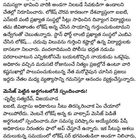
సమస్యగా భావించి వారికి అండగా నిలబడే సేవకుడిగా ఉండాలని
చేతల్లో నిరూపించారు. లోకేష్ చొరవ కారణంగా దేశవ్యాప్తంగా ఐఐటి,
ఎన్ఐటి వంటి ప్రఖ్యాత సంస్థల్లో సీట్లు సాధించిన దివ్యాంగ విద్యార్థులు
తమ జీవితాంతం లోకేష్ అన్న చేసిన సాయాన్ని గుర్తుంచుకుంటామని
ఉద్వేగంతో చెబుతున్నారు. స్టాన్ ఫోర్డ్ లాంటి ప్రఖ్యాత సంస్థలో ఎంబిఎ
చేసిన లోకేష్…. చదువు విలువను గుర్తించి కష్టాల్లో ఉన్న విద్యార్థులకు
బాసటగా నిలచారు. వందలాదిమంది పోలీసు భద్రత నడుమ
పరదాలచాటున ఎన్నికలకోసమే బయటకొచ్చిన నాయకుడు ఒకవైపు,
అధికారం వచ్చిన మరుసటి రోజునుంచే నిత్యం ప్రజల్లోనే ఉంటూ వారి
కష్టసుఖాల్లో పాలుపంచుకుంటున్న నేత మరోవైపున చూసిన ప్రజలు
ఇద్దరు నేతల మధ్య వ్యత్యాసాన్ని గమనిస్తూ ఆనందం వ్యక్తంచేస్తున్నారు.
మెసేజ్ పెట్టిన అర్థగంటలోనే స్పందించారు!
-పృధ్వీ సత్యదేవ్, విజయవాడ
ఐఐటి, మద్రాసు అధికారులు సీటు తిరస్కరించాక ఏం చేయాలో
పాలుపోలేదు. వెంటనే లోకేష్ అన్న కు వాట్సాప్ మెసేజ్ పెడితే
అర్థగంటలో స్పందించారు.మా సమస్య పరిష్కారం అయ్యేవరకు పేషీ
అధికారులు నిరంతరం ఫాలో అప్ చేస్తూనే ఉన్నారు. ఇక సీటుపై ఆశలు
వదులుకున్న సమయంలో లోకేష్ సర్ భగవంతుడిలా అండగా నిలిచారు,