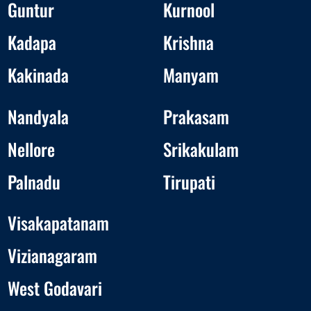
Guntur
Kurnool
Kadapa
Krishna
Kakinada
Manyam
Nandyala
Prakasam
Nellore
Srikakulam
Palnadu
Tirupati
Visakapatanam
Vizianagaram
West Godavari