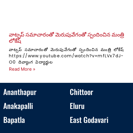
వాట్సప్ సమాచారంతో మెరుపువేగంతో స్పందించిన మంత్రి
లోకేష్
వాట్సప్ సమాచారంతో మెరుపువేగంతో స్పందించిన మంత్రి లోకేష్
https://www.youtube.com/watch?v=mfLVx7dJ-
O0 దివ్యాంగ విద్యార్థుల
Read More »
Ananthapur
Chittoor
Anakapalli
Eluru
Bapatla
East Godavari