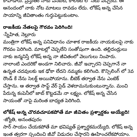
కాపాడారు. ప్రస్తుతం నాకు ఎన్ఐటి, కాలికట్ లో సీటు వచ్చింది. ఈ
ఆనందంలో నాకు నోట మాటలు రావడం లేదు. లోకేష్ అన్న చేసిన
సాయాన్ని జీవితాంతం గుర్తుపెట్టుకుంటాం.
రాజకీయ నేతలపై గౌరవం పెరిగింది!
-స్నేహిత, నెల్లూరు
మంత్రిగా లోకేష్ అన్న పనివిధానం చూశాక రాజకీయ నాయకులపై నాకు
గౌరవం పెరిగింది. మాటల్లో చెప్పలేని సంతోషంగా ఉంది. తల్లిదండ్రులు
నాకు జన్మనిస్తే లోకేష్ అన్న నా జీవితంలో వెలుగులు నింపారు.
నాలాంటి ఎందరికో అండగా నిలిచారు. జీవో ఇచ్చారని చెప్పగానే నా
ఉన్నత చదవులకు ఇక ఢోకా లేదని నమ్మకం కలిగింది. కౌన్సిలింగ్ లో 3వ
రౌండ్ కే నేను సెలక్ట్ అయిపోయాను. బీటెక్ తర్వాత నేను ఎంటెక్
చేస్తాను. ఆ తర్వాత సాఫ్ట్ వేర్ సైడ్ వెళదామనుకుంటున్నాను. మంచి
పేరున్న కంపెనీలో జాబ్ కొట్టడమే నా లక్ష్యం. లోకేష్ అన్న చేసిన
సాయంతో నాపై మరింత బాధ్యత పెరిగింది.
లోకేష్ అన్న చొరవచూపకపోతే మా జీవితం ప్రశ్నార్థకం అయ్యేది!
-జ్యోతి, అనంతపురం
సార్ సాయం చేయకపోతే మా భవిష్యత్ ప్రశ్నార్థకమయ్యేది. లోకేష్ అన్న
ఇంత త్వరగా స్పందించి జీవో విడుదల చేస్తారని ఊహించలేకపోయాం.