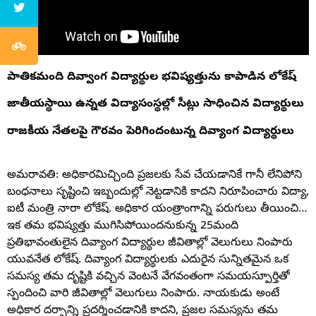
పాతికమంది దివ్వాంగ విద్యార్థుల భవిష్యత్తును కాపాడిన లోకేష్
జాతీయస్థాయి ఉన్నత విద్యాసంస్థల్లో సీట్లు సాధించిన విద్యార్థులు
రాజకీయ నేతలపై గౌరవం పెరిగిందంటున్న దివ్యాంగ విద్యార్థులు
అమరావతి: అధికారమిచ్చింది ప్రజలకు సేవ చేయడానికే గానీ లేనిపోని
బంధనాలు సృష్టించి ఇబ్బందుల్లో నెట్టడానికి కాదని నిరూపించారు విద్యా,
ఐటీ మంత్రి నారా లోకేష్. అధికార యంత్రాంగాన్ని పరుగులు తీయించి…
ఇక తమ భవిష్యత్తు ముగిసిపోయిందనుకున్న 25మంది
ప్రతిభావంతులైన దివ్యాంగ విద్యార్థుల జీవితాల్లో వెలుగులు నింపారు
యువనేత లోకేష్. దివ్యాంగ విద్యార్థులకు ఎదురైన సున్నితమైన ఒక
సమస్య తమ దృష్టికి వచ్చిన వెంటనే వేగవంతంగా సమయస్పూర్తితో
స్పందించి వారి జీవితాల్లో వెలుగులు నింపారు. నాయకుడు అంటే
అధికార దర్పాన్ని ప్రదర్శించడానికి కాదని, ప్రజల సమస్యను తమ