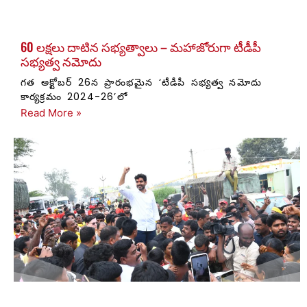
60 లక్షలు దాటిన సభ్యత్వాలు – మహాజోరుగా టీడీపీ
సభ్యత్వ నమోదు
గత అక్టోబర్ 26న ప్రారంభమైన ‘టీడీపీ సభ్యత్వ నమోదు
కార్యక్రమం 2024-26’లో
Read More »