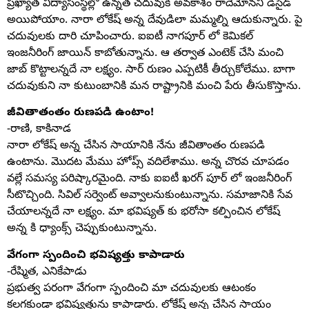
ప్రఖ్యాత విద్యాసంస్థల్లో ఉన్నత చదువుకి అవకాశం రాదేమోనని డిసైడ్
అయిపోయాం. నారా లోకేష్ అన్న దేవుడిలా మమ్మల్ని ఆదుకున్నారు. పై
చదువులకు దారి చూపించారు. ఐఐటీ నాగపూర్ లో కెమికల్
ఇంజనీరింగ్ జాయిన్ కాబోతున్నాను. ఆ తర్వాత ఎంటెక్ చేసి మంచి
జాబ్ కొట్టాలన్నదే నా లక్ష్యం. సార్ రుణం ఎప్పటికీ తీర్చుకోలేము. బాగా
చదువుకుని నా కుటుంబానికి మన రాష్ట్రానికి మంచి పేరు తీసుకొస్తాను.
జీవితాతంతం రుణపడి ఉంటాం!
-రాణి, కాకినాడ
నారా లోకేష్ అన్న చేసిన సాయానికి నేను జీవితాంతం రుణపడి
ఉంటాను. మొదట మేము హోప్స్ వదిలేశాము. అన్న చొరవ చూపడం
వల్లే సమస్య పరిష్కారమైంది. నాకు ఐఐటీ ఖరగ్ పూర్ లో ఇంజనీరింగ్
సీటొచ్చింది. సివిల్ సర్వెంట్ అవ్వాలనుకుంటున్నాను. సమాజానికి సేవ
చేయాలన్నదే నా లక్ష్యం. మా భవిష్యత్ కు భరోసా కల్పించిన లోకేష్
అన్న కి ధ్యాంక్స్ చెప్పుకుంటున్నాను.
వేగంగా స్పందించి భవిష్యత్తు కాపాడారు
-రేష్మిత, ఎనికేపాడు
ప్రభుత్వ పరంగా వేగంగా స్పందించి మా చదువులకు ఆటంకం
కలగకుండా భవిష్యత్తును కాపాడారు. లోకేష్ అన్న చేసిన సాయం