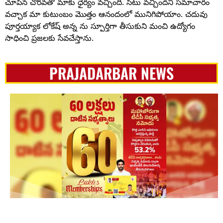
చూపిన చొరవతో మాకు ధైర్యం వచ్చింది. సీటు వచ్చిందని సమాచారం
వచ్చాక మా కుటుంబం మొత్తం ఆనందంలో మునిగిపోయాం. చదువు
పూర్తయ్యాక లోకేష్ అన్న ను స్పూర్తిగా తీసుకుని మంచి ఉద్యోగం
సాధించి ప్రజలకు సేవచేస్తాను.
PRAJADARBAR NEWS