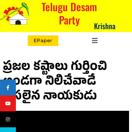
Telugu Desam
Party
Krishna
EPaper
ప్రజల కష్టాలు గుర్తించి
అండగా నిలిచేవాడే
అసలైన నాయకుడు