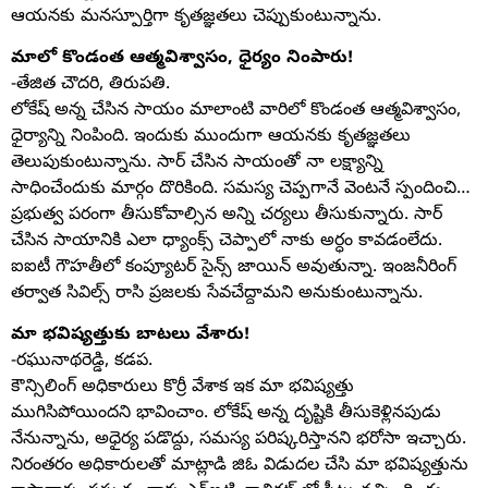
ఆయనకు మనస్పూర్తిగా కృతజ్ఞతలు చెప్పుకుంటున్నాను.
మాలో కొండంత ఆత్మవిశ్వాసం, ధైర్యం నింపారు!
-తేజిత చౌదరి, తిరుపతి.
లోకేష్ అన్న చేసిన సాయం మాలాంటి వారిలో కొండంత ఆత్మవిశ్వాసం,
ధైర్యాన్ని నింపింది. ఇందుకు ముందుగా ఆయనకు కృతజ్ఞతలు
తెలుపుకుంటున్నాను. సార్ చేసిన సాయంతో నా లక్ష్యాన్ని
సాధించేందుకు మార్గం దొరికింది. సమస్య చెప్పగానే వెంటనే స్పందించి…
ప్రభుత్వ పరంగా తీసుకోవాల్సిన అన్ని చర్యలు తీసుకున్నారు. సార్
చేసిన సాయానికి ఎలా ధ్యాంక్స్ చెప్పాలో నాకు అర్ధం కావడంలేదు.
ఐఐటీ గౌహతీలో కంప్యూటర్ సైన్స్ జాయిన్ అవుతున్నా. ఇంజనీరింగ్
తర్వాత సివిల్స్ రాసి ప్రజలకు సేవచేద్దామని అనుకుంటున్నాను.
మా భవిష్యత్తుకు బాటలు వేశారు!
-రఘునాథరెడ్డి, కడప.
కౌన్సిలింగ్ అధికారులు కొర్రీ వేశాక ఇక మా భవిష్యత్తు
ముగిసిపోయిందని భావించాం. లోకేష్ అన్న దృష్టికి తీసుకెళ్లినపుడు
నేనున్నాను, అధైర్య పడొద్దు, సమస్య పరిష్కరిస్తానని భరోసా ఇచ్చారు.
నిరంతరం అధికారులతో మాట్లాడి జిఓ విడుదల చేసి మా భవిష్యత్తును