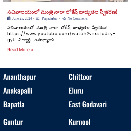
సచివాలయంలో మంత్రి నారా లోకేష్ బాధ్యతల స్వీకరణ!
•
•
June 25, 2024
Prajadarbar
No Comments
సచివాలయంలో మంత్రి నారా లోకేష్ బాధ్యతల స్వీకరణ!
https://www.youtube.com/watch?v=xsLcUsy-
gyU విద్యార్థి, ఉపాధ్యాయ
Read More »
Ananthapur
Chittoor
Anakapalli
Eluru
Bapatla
East Godavari
Guntur
Kurnool