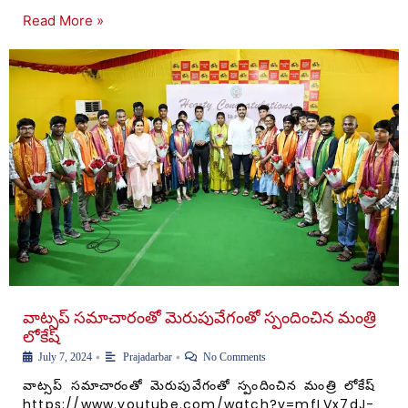
Read More »
వాట్సప్ సమాచారంతో మెరుపువేగంతో స్పందించిన మంత్రి
లోకేష్
•
•
July 7, 2024
Prajadarbar
No Comments
వాట్సప్ సమాచారంతో మెరుపువేగంతో స్పందించిన మంత్రి లోకేష్
https://www.youtube.com/watch?v=mfLVx7dJ-