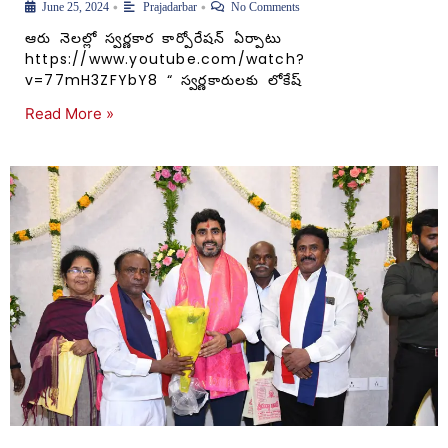
•
•
June 25, 2024
Prajadarbar
No Comments
ఆరు నెలల్లో స్వర్ణకార కార్పోరేషన్ ఏర్పాటు
https://www.youtube.com/watch?
v=77mH3ZFYbY8 “ స్వర్ణకారులకు లోకేష్
Read More »