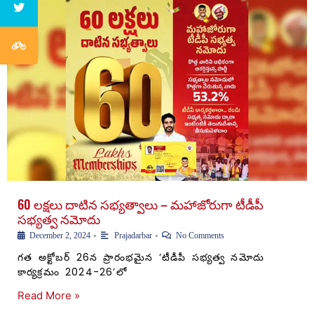
60 లక్షలు దాటిన సభ్యత్వాలు – మహాజోరుగా టీడీపీ
సభ్యత్వ నమోదు
•
•
December 2, 2024
Prajadarbar
No Comments
గత అక్టోబర్ 26న ప్రారంభమైన ‘టీడీపీ సభ్యత్వ నమోదు
కార్యక్రమం 2024-26’లో
Read More »