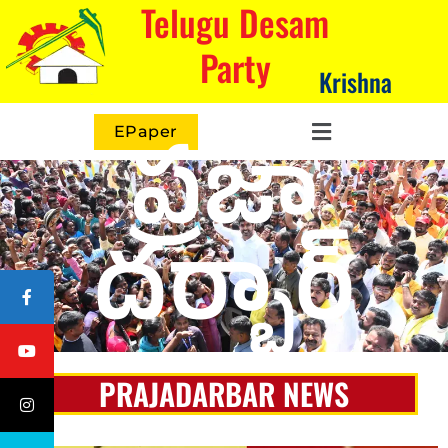
Telugu Desam
Party
Krishna
EPaper
ప్రజా
దర్బార్
PRAJADARBAR NEWS