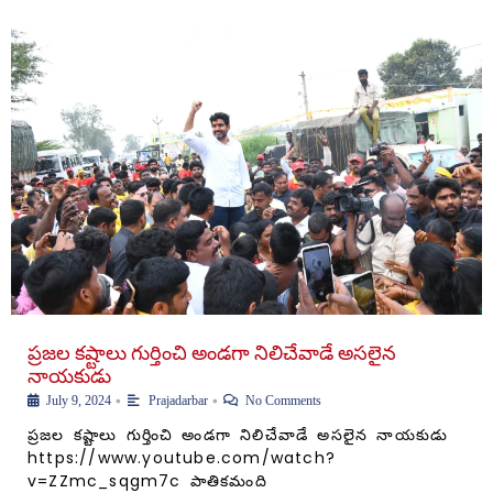
ప్రజల కష్టాలు గుర్తించి అండగా నిలిచేవాడే అసలైన
నాయకుడు
•
•
July 9, 2024
Prajadarbar
No Comments
ప్రజల కష్టాలు గుర్తించి అండగా నిలిచేవాడే అసలైన నాయకుడు
https://www.youtube.com/watch?
v=ZZmc_sqgm7c పాతికమంది