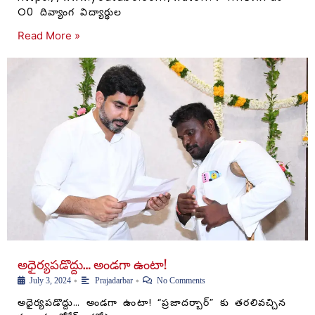
O0 దివ్యాంగ విద్యార్థుల
Read More »
అధైర్యపడొద్దు… అండగా ఉంటా!
•
•
July 3, 2024
Prajadarbar
No Comments
అధైర్యపడొద్దు… అండగా ఉంటా! “ప్రజాదర్బార్” కు తరలివచ్చిన